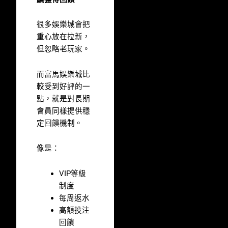
很多娛樂城會把
重心放在拉新，
但忽略老玩家。
而富馬娛樂城比
較受到好評的一
點，就是對長期
會員同樣提供穩
定回饋機制。
像是：
VIP等級
制度
每周返水
高額投注
回饋