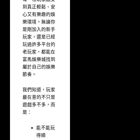
到真正輕鬆、安
心又有樂趣的娛
樂環境。無論你
是剛加入的新手
玩家，還是已經
玩過許多平台的
老玩家，都能在
富馬娛樂城找到
屬於自己的娛樂
節奏。
我們知道，玩家
最在意的不只是
遊戲多不多，而
是：
能不能玩
得順