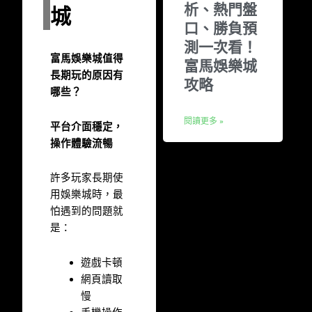
析、熱門盤
城
口、勝負預
測一次看！
富馬娛樂城值得
富馬娛樂城
長期玩的原因有
攻略
哪些？
閱讀更多 »
平台介面穩定，
操作體驗流暢
許多玩家長期使
用娛樂城時，最
怕遇到的問題就
是：
遊戲卡頓
網頁讀取
慢