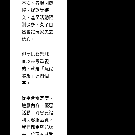
不穩、客服回覆
慢、提款等待
久，甚至活動限
制過多，久了自
然會讓玩家失去
信心。
但富馬娛樂城一
直以來最重視
的，就是「玩家
體驗」這四個
字。
從平台穩定度、
遊戲內容、優惠
活動，到會員福
利與客服品質，
我們都希望能讓
每一位玩家感受