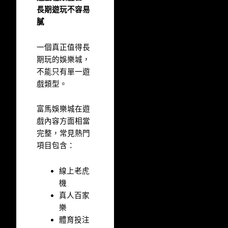
長期遊玩不容易
膩
一個真正值得長
期玩的娛樂城，
不能只有單一遊
戲類型。
富馬娛樂城在遊
戲內容方面相當
完整，常見熱門
項目包含：
線上老虎
機
真人百家
樂
體育投注