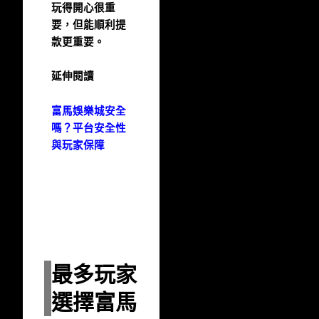
玩得開心很重
要，但能順利提
款更重要。
延伸閱讀
富馬娛樂城安全
嗎？平台安全性
與玩家保障
最多玩家
選擇富馬