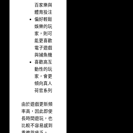
百家樂與
體育投注
偏好輕鬆
娛樂的玩
家，則可
能更喜歡
電子遊戲
與捕魚機
喜歡高互
動性的玩
家，會更
傾向真人
荷官系列
由於遊戲更新頻
率高，因此即使
長時間遊玩，也
比較不容易感到
重複與疲乏。