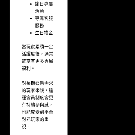
節日專屬
活動
專屬客服
服務
生日禮金
當玩家累積一定
活躍度後，通常
能享有更多專屬
福利。
對長期娛樂需求
的玩家來說，這
種會員制度會更
有持續參與感，
也能感受到平台
對老玩家的重
視。