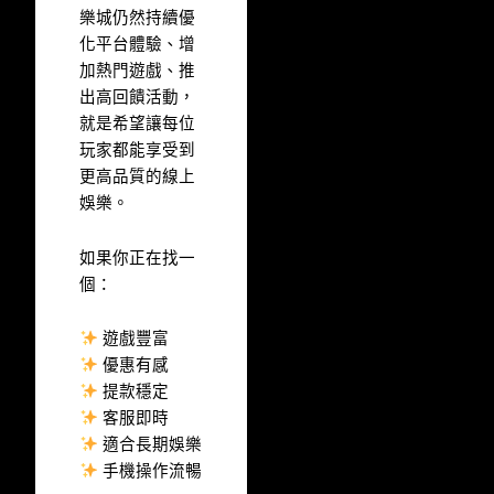
樂城仍然持續優
化平台體驗、增
加熱門遊戲、推
出高回饋活動，
就是希望讓每位
玩家都能享受到
更高品質的線上
娛樂。
如果你正在找一
個：
遊戲豐富
優惠有感
提款穩定
客服即時
適合長期娛樂
手機操作流暢