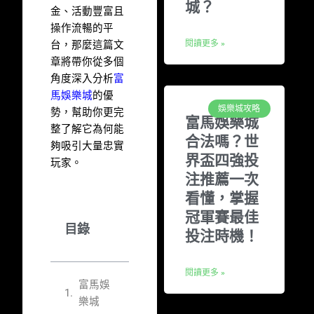
城？
金、活動豐富且
操作流暢的平
閱讀更多 »
台，那麼這篇文
章將帶你從多個
角度深入分析
富
馬娛樂城
的優
娛樂城攻略
勢，幫助你更完
富馬娛樂城
整了解它為何能
合法嗎？世
夠吸引大量忠實
界盃四強投
玩家。
注推薦一次
看懂，掌握
冠軍賽最佳
目錄
投注時機！
閱讀更多 »
富馬娛
樂城