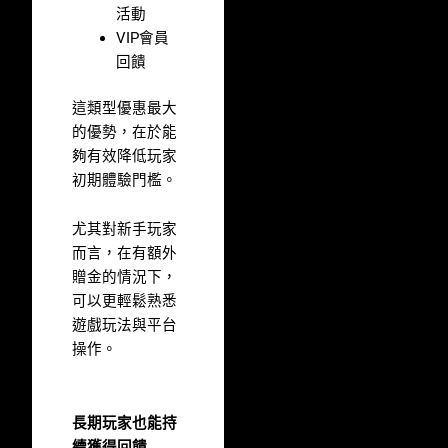
活動
VIP會員
回饋
這類型優惠最大
的優勢，在於能
夠有效降低玩家
初期體驗門檻。
尤其對新手玩家
而言，在有額外
贈金的情況下，
可以更輕鬆熟悉
遊戲玩法與平台
操作。
長期玩家也能持
續獲得回饋