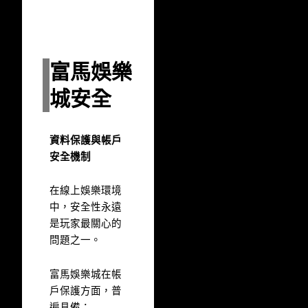
富馬娛樂
城安全
資料保護與帳戶
安全機制
在線上娛樂環境
中，安全性永遠
是玩家最關心的
問題之一。
富馬娛樂城在帳
戶保護方面，普
遍具備：