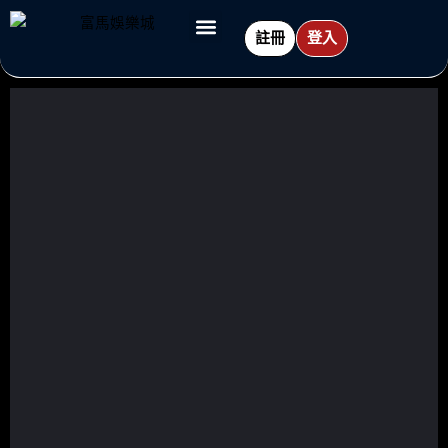
跳
至
註冊
登入
主
要
內
容