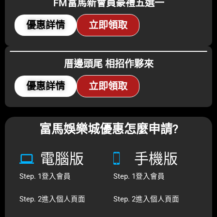
FM富馬新會員豪禮五選一
優惠詳情
立即領取
厝邊頭尾 相招作夥來
優惠詳情
立即領取
富馬娛樂城優惠怎麼申請?
電腦版
手機版
Step. 1登入會員
Step. 1登入會員
Step. 2進入個人頁面
Step. 2進入個人頁面