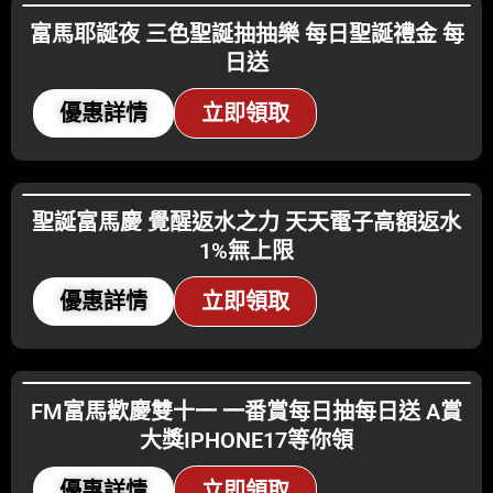
富馬耶誕夜 三色聖誕抽抽樂 每日聖誕禮金 每
日送
優惠詳情
立即領取
聖誕富馬慶 覺醒返水之力 天天電子高額返水
1%無上限
優惠詳情
立即領取
FM富馬歡慶雙十一 一番賞每日抽每日送 A賞
大獎IPHONE17等你領
優惠詳情
立即領取