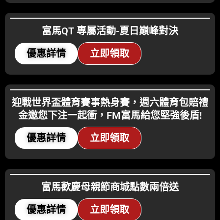
富馬QT 專屬活動-夏日巔峰對決
優惠詳情
立即領取
迎戰世界盃體育賽事熱身賽，週六體育包賠禮
金邀您下注一起衝，FM富馬給您堅強後盾!
優惠詳情
立即領取
富馬歡慶母親節商城點數兩倍送
優惠詳情
立即領取