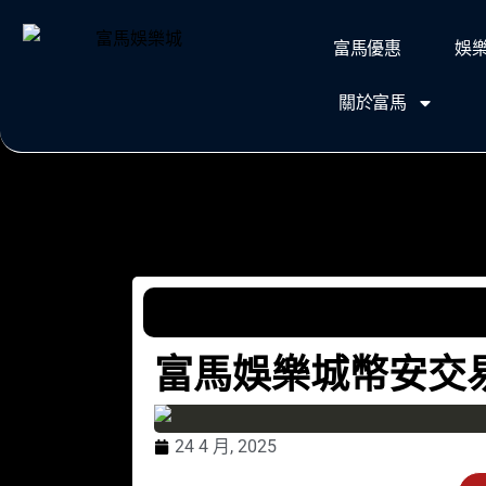
跳
至
富馬優惠
娛
主
要
關於富馬
內
容
富馬娛樂城幣安交
24 4 月, 2025