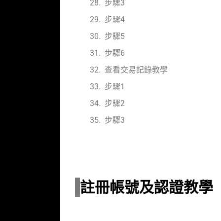
步驟3
步驟4
步驟5
步驟6
查看交易記錄教學
步驟1
步驟2
步驟3
註冊帳號及認證教學