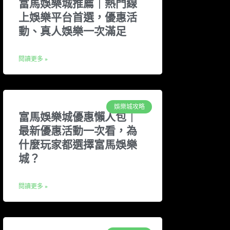
富馬娛樂城推薦｜熱門線
上娛樂平台首選，優惠活
動、真人娛樂一次滿足
閱讀更多 »
娛樂城攻略
富馬娛樂城優惠懶人包｜
最新優惠活動一次看，為
什麼玩家都選擇富馬娛樂
城？
閱讀更多 »