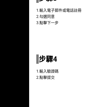
1.輸入電子郵件或電話註冊
2.勾選同意
3.點擊下一步
步驟4
1.輸入驗證碼
2.點擊提交