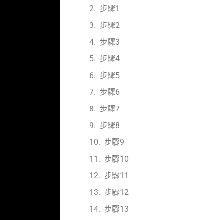
步驟1
步驟2
步驟3
步驟4
步驟5
步驟6
步驟7
步驟8
步驟9
步驟10
步驟11
步驟12
步驟13