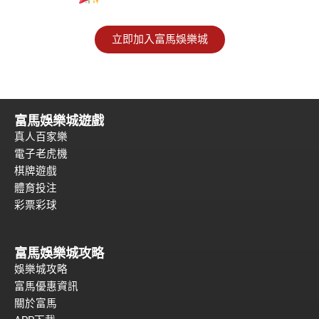
立即加入富馬娛樂城
富馬娛樂城遊戲
真人百家樂
電子老虎機
棋牌遊戲
體育投注
彩票彩球
富馬娛樂城攻略
娛樂城攻略
富馬優惠資訊
關於富馬