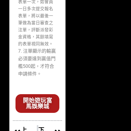
表單一次，如會員
一日多次提交報名
表單，將以最後一
筆做為當日審查之
注單，評斷派發彩
金資格，其餘填寫
的表單視同無效。
7. 注單顯示的輸贏
必須要達到贏值門
檻500起，才符合
申請條件。
開始遊玩富
馬娛樂城
上一篇
下一篇