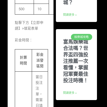
城？
500
10
閱讀更多 »
點擊下方【立即申
請】>填寫表單
娛樂城攻略
彩金時間：
富馬娛樂城
合法嗎？世
界盃四強投
彩金
計算
注推薦一次
派發
時間
區間
看懂，掌握
冠軍賽最佳
當日
投注時機！
投注
注
閱讀更多 »
單，
需當
日填