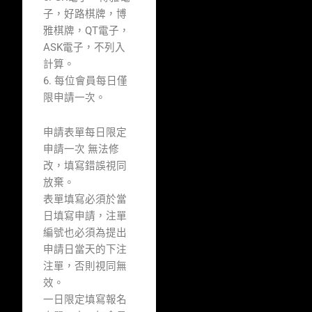
子，好路棋牌，博
雅棋牌，QT電子，
ASK電子，不列入
計算。
6. 每位會員每日僅
限申請一次。
申請表單每日限定
申請一次 無法修
改，填寫錯誤視同
放棄。
表單填寫必須於當
日填寫申請，注單
編號也必須為提出
申請日當天的下注
注單，否則視同無
效。
一日限定填寫報名