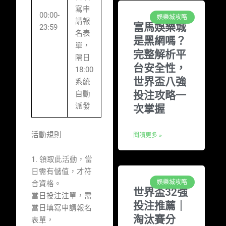
寫申
00:00-
娛樂城攻略
請報
富馬娛樂城
23:59
名表
是黑網嗎？
單，
完整解析平
隔日
台安全性，
18:00
世界盃八強
系統
投注攻略一
自動
派發
次掌握
活動規則
閱讀更多 »
1. 領取此活動，當
日需有儲值，才符
娛樂城攻略
合資格。
世界盃32強
當日投注注單，需
投注推薦｜
當日填寫申請報名
淘汰賽分
表單，