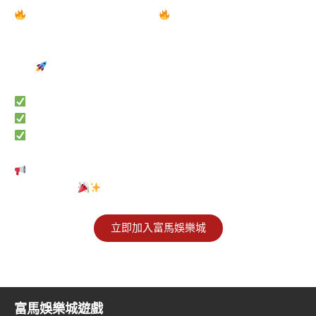
立即加入，開啟全新體驗！
現在就加入富馬娛樂城，享受專屬福利、頂級服務與無限精
彩！
最新優惠
——會員限定好康，驚喜不間斷！
尊享服務
——專屬支援，讓您的體驗更加流暢！
精彩體驗
——多元內容、豐富選擇，讓您樂在其中！
千萬別錯過，現在就行動！
點擊
立即加入
，與我們一同開
啟精彩旅程！
立即加入富馬娛樂城
富馬娛樂城遊戲