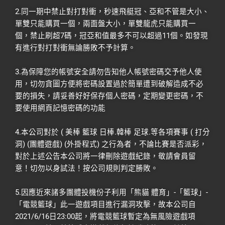
2.同一期中禁止對打對衝，秒速飛艇冠、亞和不管是大小、
單雙只能購買一個，兩面盤大小，單雙龍虎只能購買一
個，禁止刷超7碼，冠亞和值最多不可以超過11個。如發現
有進行對打對衝無論勝敗不予計算。
3.為保障您的帳號安全請勿告知他人帳號密碼交予他人使
用，切勿貪圖方便將密碼設置過於簡單遭到破解造成不必
要的損失，請妥善好好保存個人密碼，定期變更密碼，不
要使用網頁記憶密碼的功能
4.本公司對於 ( 美棒 籃球 日棒.韓棒 足球.等各項賽事 ( 打分
洞) (團體遊戲) (外掛程式) 之行為者，不論比賽是否派彩，
對於上述公告本公司將一律刪除遊戲紀錄，敬請會員留
意！切勿以身試法！按公司規則判定勝敗。
5.因應近來諸多團體投機份子利用「熊貓 體育」-「籃球」-
「電競籃球」此一遊戲項目進行漏洞攻擊，故本公司自
2021/6/16日23:00起，將電競籃球暫定為無風險遊戲項