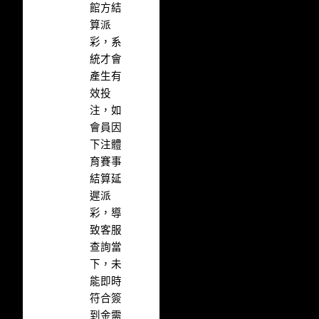
館方結
算派
彩，系
統才會
產生有
效投
注，如
會員因
下注體
育賽事
結算延
遲派
彩，導
致客服
查詢當
下，未
能即時
符合簽
到金需