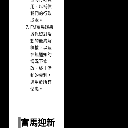
用，以補償
我們的行政
成本。
FM富馬娛樂
城保留對活
動的最終解
釋權，以及
在無通知的
情況下修
改、終止活
動的權利，
適用於所有
優惠。
富馬迎新