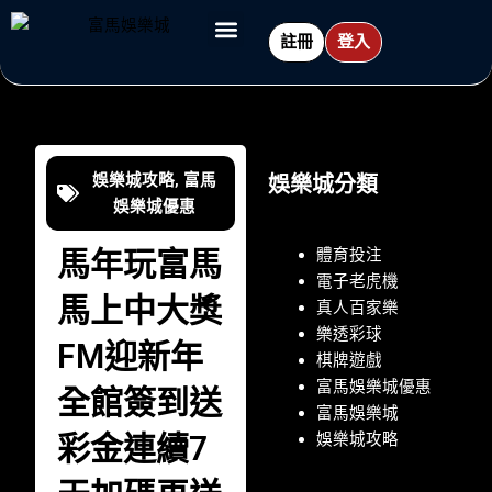
跳
至
註冊
登入
主
要
內
容
娛樂城攻略
,
富馬
娛樂城分類
娛樂城優惠
馬年玩富馬
體育投注
電子老虎機
馬上中大獎
真人百家樂
樂透彩球
FM迎新年
棋牌遊戲
富馬娛樂城優惠
全館簽到送
富馬娛樂城
彩金連續7
娛樂城攻略