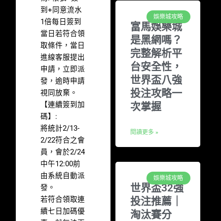
到+同意流水
娛樂城攻略
1倍每日簽到
富馬娛樂城
當日若符合領
是黑網嗎？
取條件，當日
完整解析平
進線客服提出
台安全性，
申請，立即派
世界盃八強
發，逾時申請
投注攻略一
視同放棄。
【連續簽到加
次掌握
碼】:
將統計2/13-
閱讀更多 »
2/22符合之會
員，會於2/24
中午12:00前
由系統自動派
娛樂城攻略
世界盃32強
發。
若符合領取連
投注推薦｜
續七日加碼優
淘汰賽分