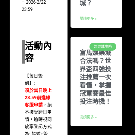
– 2026-2/22
城？
23:59
閱讀更多 »
活動內
娛樂城攻略
富馬娛樂城
容
合法嗎？世
界盃四強投
【每日簽
注推薦一次
到】:
看懂，掌握
須於當日晚上
冠軍賽最佳
23:59前進線
投注時機！
客服申請
，絕
不接受跨日申
閱讀更多 »
請，逾時視同
放棄登記方式
為: 帳號+簽