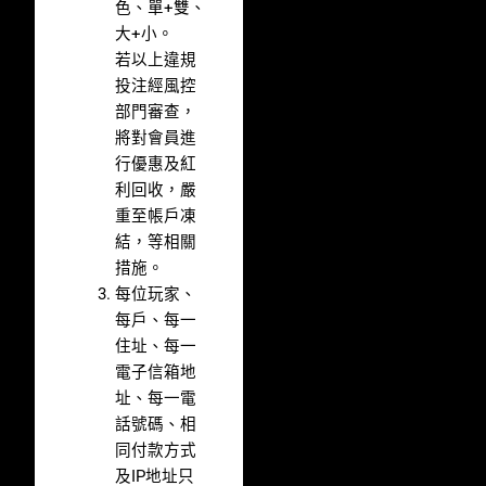
色、單+雙、
大+小。
若以上違規
投注經風控
部門審查，
將對會員進
行優惠及紅
利回收，嚴
重至帳戶凍
結，等相關
措施。
每位玩家、
每戶、每一
住址、每一
電子信箱地
址、每一電
話號碼、相
同付款方式
及IP地址只