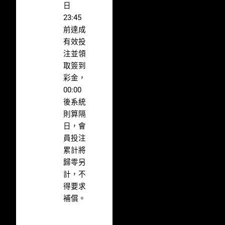
日
23:45
前達成
有效投
注並領
取簽到
彩金，
00:00
後系統
則算隔
日，會
員投注
累計將
歸零另
計，不
得要求
補償。