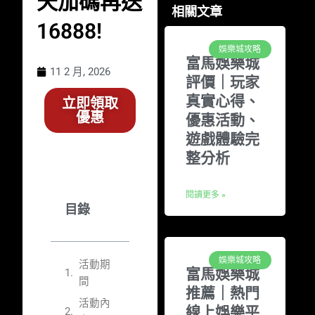
天加碼再送
相關文章
16888!
娛樂城攻略
富馬娛樂城
11 2 月, 2026
評價｜玩家
真實心得、
立即領取
優惠
優惠活動、
遊戲體驗完
整分析
閱讀更多 »
目錄
娛樂城攻略
活動期
富馬娛樂城
間
推薦｜熱門
活動內
線上娛樂平