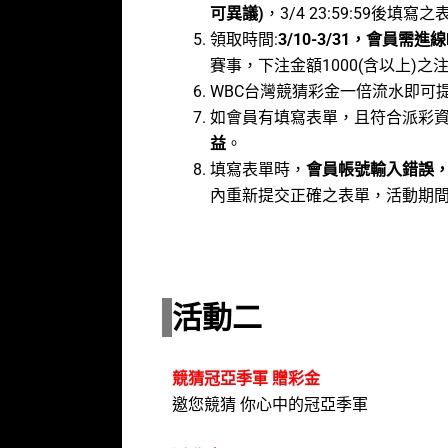
可異議)
，3/4 23:59:59後填
領取時間:
3/10-3/31，會員需進
賽事，下注金額1000(含以上)
WBC台灣競猜彩金一倍流水即可
如會員有填寫表單，且符合派彩
益
。
填寫表單時，
會員帳號輸入錯誤
內重新提交正確之表單，活動期
活動二
競猜冠亞季軍 贈彩金
邀您競猜 你心中的冠亞季軍