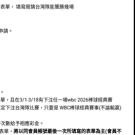
填寫表單， 填寫競猜台灣隊能獲勝幾場
服申請。
次。
單，且在3/1-3/18有下注任一場wbc 2026棒球經典賽
定下注台灣隊比賽，只要是 WBC棒球經典賽事(不論輸贏)
勝次數給予相應彩金。
寫表單，
將以同會員帳號最後一次所填寫的表單為主(會員不