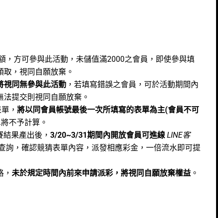
。
金額，方可參與此活動，未儲值滿2000之會員，即使參與填
領取，視同自願放棄。
將視同無參與此活動
，若填寫錯誤之會員，可於活動期間內
無法提交則視同自願放棄。
表單，
將以同會員帳號最後一次所填寫的表單為主(會員不可
之表單將不予計算。
軍賽結果產出後，
3/20~3/31期間內開放會員可進線
LINE客
查詢，確認競猜表單內容，派發相應彩金，一倍流水即可提
格，
未於規定時間內前來申請派彩，將視同自願放棄權益
。