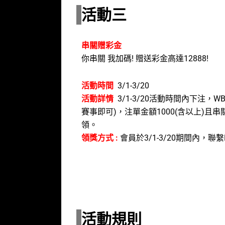
活動三
串關贈彩金
你串關 我加碼! 贈送彩金高達12888!
活動時間
3/1-3/20
活動詳情
3/1-3/20活動時間內下注，
賽事即可)，注單金額1000(含以上)
領。
領獎方式 :
會員於3/1-3/20期間內，聯
活動規則