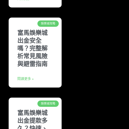
娛樂城攻略
富馬娛樂城
出金安全
嗎？完整解
析常見風險
與避雷指南
閱讀更多 »
娛樂城攻略
富馬娛樂城
出金提款多
久？快速、