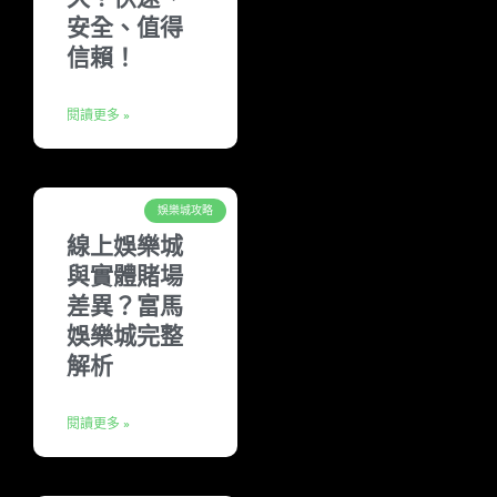
安全、值得
信賴！
閱讀更多 »
娛樂城攻略
線上娛樂城
與實體賭場
差異？富馬
娛樂城完整
解析
閱讀更多 »