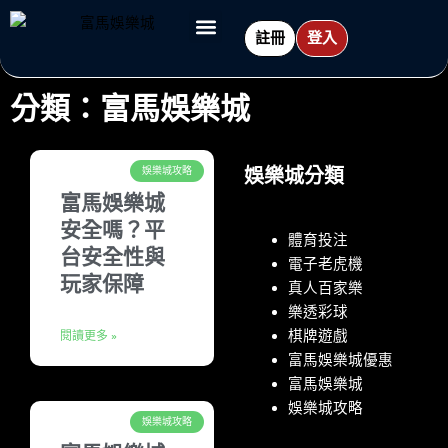
跳
至
註冊
登入
主
要
分類：富馬娛樂城
內
容
娛樂城分類
娛樂城攻略
富馬娛樂城
安全嗎？平
體育投注
台安全性與
電子老虎機
玩家保障
真人百家樂
樂透彩球
棋牌遊戲
閱讀更多 »
富馬娛樂城優惠
富馬娛樂城
娛樂城攻略
娛樂城攻略