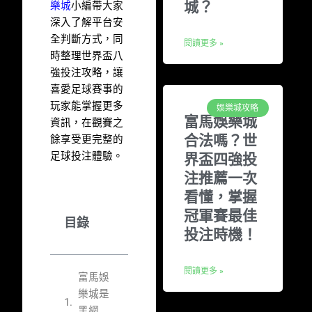
城？
樂城
小編帶大家
深入了解平台安
全判斷方式，同
閱讀更多 »
時整理世界盃八
強投注攻略，讓
喜愛足球賽事的
玩家能掌握更多
娛樂城攻略
富馬娛樂城
資訊，在觀賽之
合法嗎？世
餘享受更完整的
足球投注體驗。
界盃四強投
注推薦一次
看懂，掌握
冠軍賽最佳
目錄
投注時機！
閱讀更多 »
富馬娛
樂城是
黑網