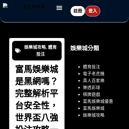
跳
至
註冊
登入
主
要
內
容
娛樂城攻略
,
體育
娛樂城分類
投注
富馬娛樂城
體育投注
電子老虎機
是黑網嗎？
真人百家樂
樂透彩球
完整解析平
棋牌遊戲
富馬娛樂城優惠
台安全性，
富馬娛樂城
世界盃八強
娛樂城攻略