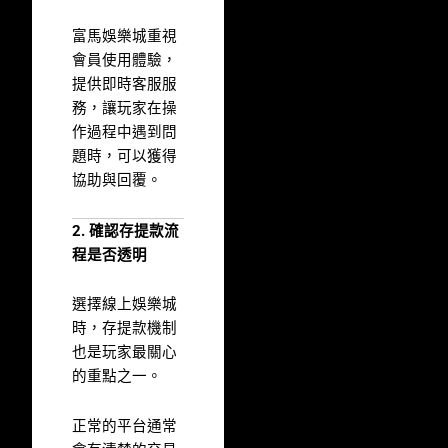
富馬娛樂城重視
會員使用體驗，
提供即時客服服
務，讓玩家在操
作過程中遇到問
題時，可以獲得
協助與回覆。
2. 確認存提款流
程是否透明
選擇線上娛樂城
時，存提款機制
也是玩家最關心
的重點之一。
正常的平台通常