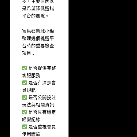
多，主要原因就
是希望降低選錯
平台的風險。
富馬娛樂城小編
整理幾個挑選平
台時的重要檢查
項目：
是否提供完整
客服服務
是否有清楚會
員規範
是否公開投注
玩法與相關資訊
是否具有穩定
經營紀錄
是否重視會員
使用體驗