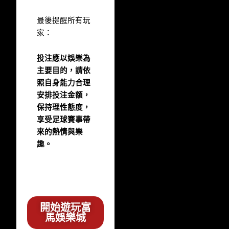
最後提醒所有玩
家：
投注應以娛樂為
主要目的，請依
照自身能力合理
安排投注金額，
保持理性態度，
享受足球賽事帶
來的熱情與樂
趣。
開始遊玩富
馬娛樂城