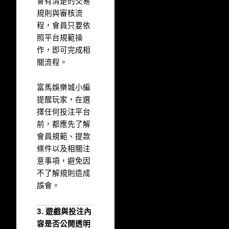
會有清楚的交易
規則與審核流
程，會員只要依
照平台規範操
作，即可完成相
關流程。
富馬娛樂城小編
提醒玩家，在選
擇任何投注平台
前，都應先了解
會員規範、提款
條件以及相關注
意事項，避免因
不了解規則造成
誤會。
3. 遊戲與投注內
容是否公開透明