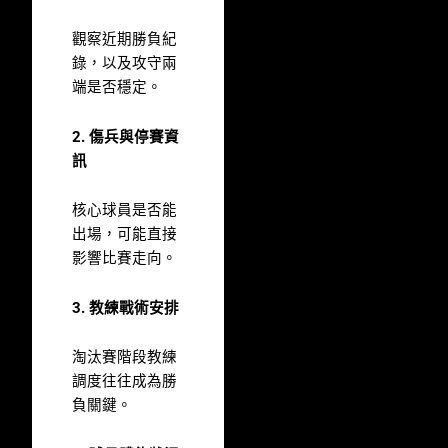
觀察近期勝負紀
錄，以及攻守兩
端是否穩定。
2. 傷兵與停賽資
訊
核心球員是否能
出場，可能直接
影響比賽走向。
3. 教練戰術安排
淘汰賽階段教練
調度往往成為勝
負關鍵。