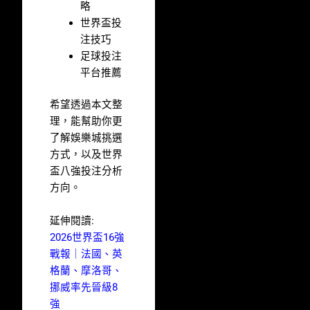
略
世界盃投
注技巧
足球投注
平台推薦
希望透過本文整
理，能幫助你更
了解娛樂城挑選
方式，以及世界
盃八強投注分析
方向。
延伸閱讀:
2026世界盃16強
戰報｜法國、英
格蘭、摩洛哥、
挪威率先晉級8
強