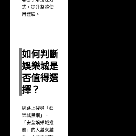
式，提升整體使
用體驗。
如何判斷
娛樂城是
否值得選
擇？
網路上搜尋「娛
樂城黑網」、
「安全娛樂城推
薦」的人越來越