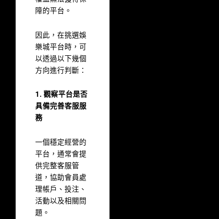
障的平台。
因此，在挑選娛
樂城平台時，可
以透過以下幾個
方向進行判斷：
1. 觀察平台是否
具備完善客服服
務
一個穩定經營的
平台，通常會提
供完整客服管
道，協助會員處
理帳戶、投注、
活動以及相關問
題。