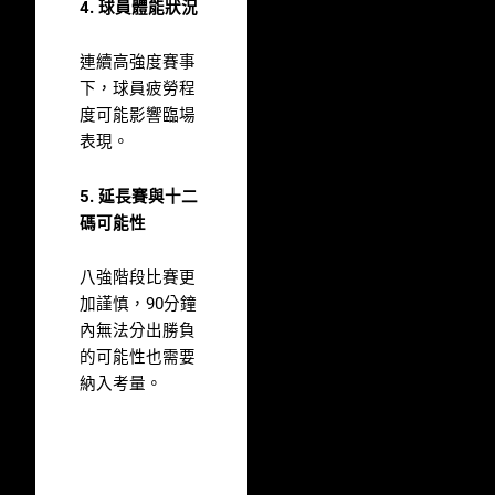
4. 球員體能狀況
連續高強度賽事
下，球員疲勞程
度可能影響臨場
表現。
5. 延長賽與十二
碼可能性
八強階段比賽更
加謹慎，90分鐘
內無法分出勝負
的可能性也需要
納入考量。