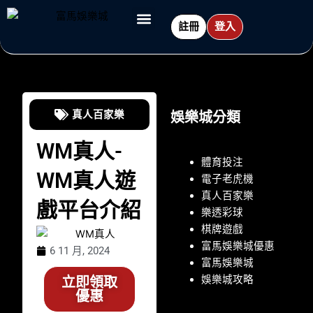
跳
至
註冊
登入
主
要
內
容
真人百家樂
娛樂城分類
WM真人-
體育投注
WM真人遊
電子老虎機
真人百家樂
戲平台介紹
樂透彩球
棋牌遊戲
富馬娛樂城優惠
6 11 月, 2024
富馬娛樂城
娛樂城攻略
立即領取
優惠