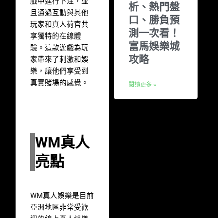
戲中進行下注，並
析、熱門盤
且通過互動與其他
口、勝負預
玩家和真人荷官共
測一次看！
享獨特的在線體
富馬娛樂城
驗。這款遊戲為玩
攻略
家帶來了刺激和娛
樂，讓他們享受到
真實賭場的感覺。
閱讀更多 »
WM真人
亮點
WM真人娛樂是目前
亞洲地區非常受歡