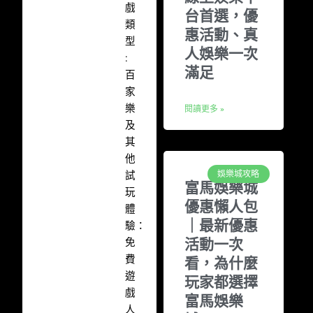
戲
台首選，優
類
惠活動、真
型
人娛樂一次
:
滿足
百
家
樂
閱讀更多 »
及
其
他
試
娛樂城攻略
富馬娛樂城
玩
優惠懶人包
體
｜最新優惠
驗：
活動一次
免
費
看，為什麼
遊
玩家都選擇
戲
富馬娛樂
人